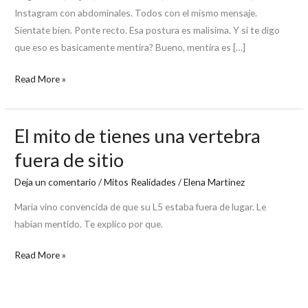
de
Instagram con abdominales. Todos con el mismo mensaje.
culpar
Sientate bien. Ponte recto. Esa postura es malisima. Y si te digo
a
que eso es basicamente mentira? Bueno, mentira es […]
tu
espalda
Read More »
El mito de tienes una vertebra
El
mito
fuera de sitio
de
Deja un comentario
/
Mitos Realidades
/
Elena Martinez
tienes
una
Maria vino convencida de que su L5 estaba fuera de lugar. Le
vertebra
habian mentido. Te explico por que.
fuera
de
Read More »
sitio