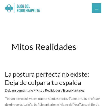
Skip
to
content
Mitos Realidades
La postura perfecta no existe:
La
postura
Deja de culpar a tu espalda
perfecta
Deja un comentario
/
Mitos Realidades
/
Elena Martinez
no
existe:
Te han dicho mil veces que te sientes recto. Tu madre, tu profesor
Deja
de gimnasia, tu jefe, tu fisio anterior, el video de YouTube, el tio de