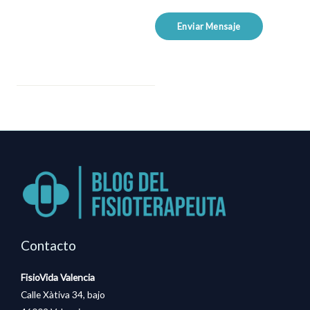
M
e
Enviar Mensaje
s
s
a
g
e
*
Contacto
FisioVida Valencia
Calle Xàtiva 34, bajo