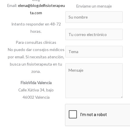
Email:
elena@blogdelfisioterapeu
Envíame un mensaje
ta.com
N
a
Intento responder en 48-72
m
horas.
E
e
m
Para consultas clínicas
a
S
No puedo dar consejos médicos
i
u
por email. Si necesitas atención,
l
b
busca un fisioterapeuta en tu
C
*
j
zona.
o
e
m
FisioVida Valencia
c
m
Calle Xàtiva 34, bajo
t
e
46002 Valencia
n
t
o
r